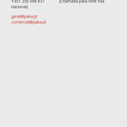
+351 256 098 837
(Chamada para rede fixa
nacional)
geral@paka.pt
comercial@paka.pt